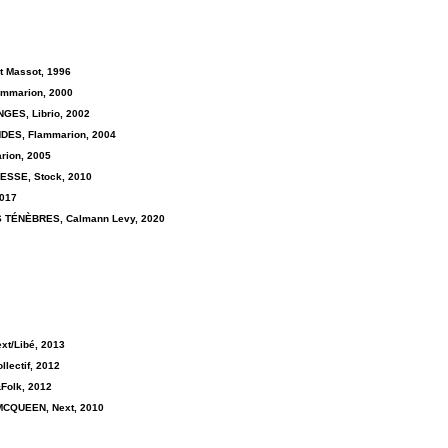
t Massot, 1996
mmarion, 2000
ES, Librio, 2002
DES, Flammarion, 2004
rion, 2005
ESSE, Stock, 2010
017
 TÉNÈBRES, Calmann Levy, 2020
xt/Libé
, 2013
ectif, 2012
Folk, 2012
MCQUEEN, Next, 2010