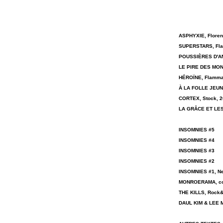
ASPHYXIE, Floren
SUPERSTARS, Fla
POUSSIÈRES D'ANG
LE PIRE DES MON
HÉROÏNE, Flamma
À LA FOLLE JEUN
CORTEX, Stock, 2
LA GRÂCE ET LES
INSOMNIES #5
INSOMNIES #4
INSOMNIES #3
INSOMNIES #2
INSOMNIES #1, Ne
MONROERAMA, coll
THE KILLS, Rock&
DAUL KIM & LEE 